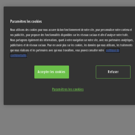
Paramètres les cookies
Nous utilisons des cookies pour nous assurer du bon fonctionnement de notre site, pour personnaliser notre contenu et
nos publicités, pour proposer des fonctionnalités disponibles sur les réseaux sociaux et afin d’analyser notre trafic.
Nous partageons également des informations, quant à votre navigation sur notre site, avec nos partenaires analytiques,
publicitaires et de réseaux sociaux. Pour en savoir plus sur les cookies, les données que nous utilisons, les traitements
que nous réalisons et les partenaires avec qui nous travaillons, vous pouvez consulter notre
politique de
confidentialité
.
Accepter les cookies
Refuser
Paramètres les cookies