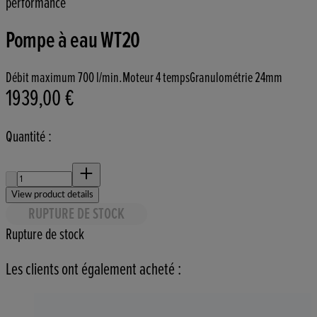
performance
Pompe à eau WT20
Débit maximum 700 l/min.
Moteur 4 temps
Granulométrie 24mm
1939,00 €
Prix actuel : 1939,00 €.
Quantité :
Quantité :
View product details
RUPTURE DE STOCK
Rupture de stock
Les clients ont également acheté :