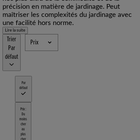
précision en matière de jardinage. Peut
maîtriser les complexités du jardinage avec
une facilité hors norme.
Lire la suite
Trier
Prix
Par
défaut
Par
défaut
Prix :
Du
moins
cher
au
plus
cher