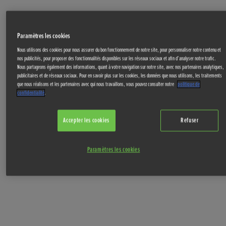
Paramètres les cookies
Nous utilisons des cookies pour nous assurer du bon fonctionnement de notre site, pour personnaliser notre contenu et
nos publicités, pour proposer des fonctionnalités disponibles sur les réseaux sociaux et afin d’analyser notre trafic.
Nous partageons également des informations, quant à votre navigation sur notre site, avec nos partenaires analytiques,
publicitaires et de réseaux sociaux. Pour en savoir plus sur les cookies, les données que nous utilisons, les traitements
que nous réalisons et les partenaires avec qui nous travaillons, vous pouvez consulter notre
politique de
confidentialité
.
Accepter les cookies
Refuser
Paramètres les cookies