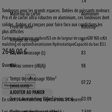
1.4
Tondeuses pour les grands espaces. Dotées de puissants moteurs
Matériau du carter
Aluminium
Pro et de carter ultra robustes en aluminium, ces tondeuses dont
solides, fiables et conçues pour faire face aux condistions les
Frein de lame
Rotostop®
plus difficiles
Carter en aluminium renforcé
53 cm de largeur de coupe
GXV 160 cc
Kit
Réglage de coupe
6
mulching en option
Transmission Hydrostatique
Capacité du bac 83 L
2649,00 €
Prix actuel : 2649,00 €.
Bac de ramassage (L)
83
Quantité :
Niveau sonore (dB(A))
98
Quantité :
Temps de ramassage 100m²
07:22
(mins:secs)
View product details
AJOUTER AU PANIER
Temps de mulching 100m² (mins:secs)
03:09
En stock | Généralement expédié sous 24 heures
Les clients ont également acheté :
Surface maximale conseillée
2 500