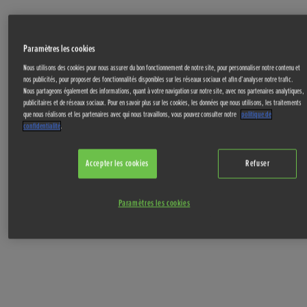
Paramètres les cookies
Nous utilisons des cookies pour nous assurer du bon fonctionnement de notre site, pour personnaliser notre contenu et
nos publicités, pour proposer des fonctionnalités disponibles sur les réseaux sociaux et afin d’analyser notre trafic.
Nous partageons également des informations, quant à votre navigation sur notre site, avec nos partenaires analytiques,
publicitaires et de réseaux sociaux. Pour en savoir plus sur les cookies, les données que nous utilisons, les traitements
que nous réalisons et les partenaires avec qui nous travaillons, vous pouvez consulter notre
politique de
confidentialité
.
Accepter les cookies
Refuser
Paramètres les cookies