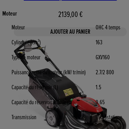
2139,00 €
Moteur
Moteur
OHC 4 temps
AJOUTER AU PANIER
Cylindrée (cm³)
163
Type de moteur
GXV160
Puissance nette du moteur (kW/ tr/min)
2.7/2 800
Capacité du réservoir (L)
1.5
Capacité du réservoir d'huile (L)
0.65
Transmission
Hydrostatique