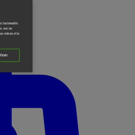
es fonctionnalités
ite, avec nos
ous réalisons et les
efuser