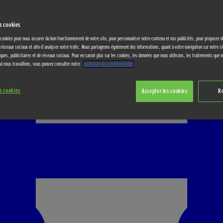
s cookies
 cookies pour nous assurer du bon fonctionnement de notre site, pour personnaliser notre contenu et nos publicités, pour proposer d
s réseaux sociaux et afin d’analyser notre trafic. Nous partageons également des informations, quant à votre navigation sur notre s
ques, publicitaires et de réseaux sociaux. Pour en savoir plus sur les cookies, les données que nous utilisons, les traitements que n
ui nous travaillons, vous pouvez consulter notre
politique de confidentialité
.
s cookies
Accepter les cookies
R