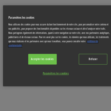
Paramètres les cookies
Nous utilisons des cookies pour nous assurer du bon fonctionnement de notre site, pour personnaliser notre contenu et
nos publicités, pour proposer des fonctionnalités disponibles sur les réseaux sociaux et afin d’analyser notre trafic.
Nous partageons également des informations, quant à votre navigation sur notre site, avec nos partenaires analytiques,
publicitaires et de réseaux sociaux. Pour en savoir plus sur les cookies, les données que nous utilisons, les traitements
que nous réalisons et les partenaires avec qui nous travaillons, vous pouvez consulter notre
politique de
confidentialité
.
Accepter les cookies
Refuser
Paramètres les cookies