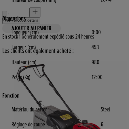
Hauteur de coupe (mm)
20-74
Quantité :
Dimensions
View product details
AJOUTER AU PANIER
Longueur (cm)
0:00
En stock | Généralement expédié sous 24 heures
Largeur (cm)
453
Les clients ont également acheté :
Hauteur (cm)
980
Poids (Kg)
12:00
Fonction
Matériau du carter
Steel
Réglage de coupe
6