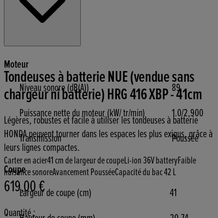
Moteur
Tondeuses à batterie NUE (vendue sans
Niveau sonore (dB(A))
89
chargeur ni batterie) HRG 416 XBP - 41cm
Puissance nette du moteur (kW/ tr/min)
1.0/2,900
Légères, robustes et facile à utiliser les tondeuses à batterie
HONDA peuvent tourner dans les espaces les plus exigus, grâce à
Transmission
Poussée
leurs lignes compactes.
Carter en acier
41 cm de largeur de coupe
Li-ion 36V battery
Faible
Coupe
nuisance sonore
Avancement Poussée
Capacité du bac 42 L
619,00 €
Prix actuel : 619,00 €.
Largeur de coupe (cm)
41
Quantité :