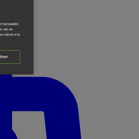
es fonctionnalités
ite, avec nos
ous réalisons et les
efuser