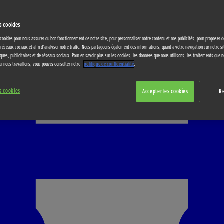
s cookies
 cookies pour nous assurer du bon fonctionnement de notre site, pour personnaliser notre contenu et nos publicités, pour proposer d
s réseaux sociaux et afin d’analyser notre trafic. Nous partageons également des informations, quant à votre navigation sur notre s
ques, publicitaires et de réseaux sociaux. Pour en savoir plus sur les cookies, les données que nous utilisons, les traitements que n
ui nous travaillons, vous pouvez consulter notre
politique de confidentialité
.
s cookies
Accepter les cookies
R