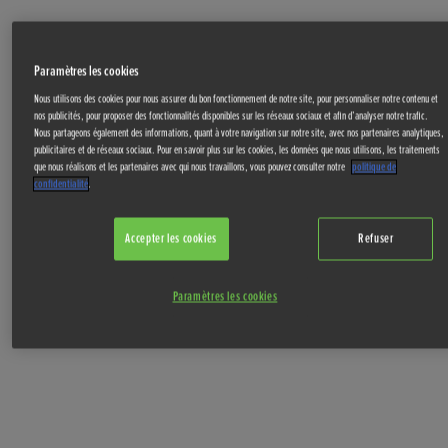
Paramètres les cookies
Nous utilisons des cookies pour nous assurer du bon fonctionnement de notre site, pour personnaliser notre contenu et
nos publicités, pour proposer des fonctionnalités disponibles sur les réseaux sociaux et afin d’analyser notre trafic.
Nous partageons également des informations, quant à votre navigation sur notre site, avec nos partenaires analytiques,
publicitaires et de réseaux sociaux. Pour en savoir plus sur les cookies, les données que nous utilisons, les traitements
que nous réalisons et les partenaires avec qui nous travaillons, vous pouvez consulter notre
politique de
confidentialité
.
Accepter les cookies
Refuser
Paramètres les cookies