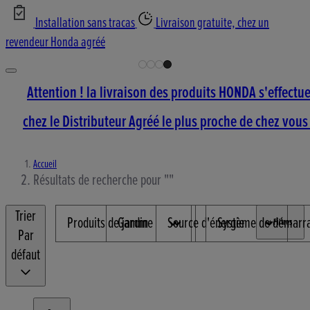
Installation sans tracas
Livraison gratuite, chez un
revendeur Honda agréé
Attention ! la livraison des produits HONDA s'effectu
chez le Distributeur Agréé le plus proche de chez vous 
Accueil
Résultats de recherche pour ""
Trier
Produits de jardin
Gamme
Source d'énergie
Système de démarr
+ Filtres
Par
défaut